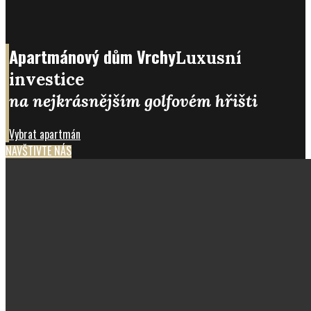
Apartmánový dům Vrchy
Luxusní
investice
na nejkrásnějším golfovém hřišti
Vybrat apartmán
NAVŠTIVTE NÁS