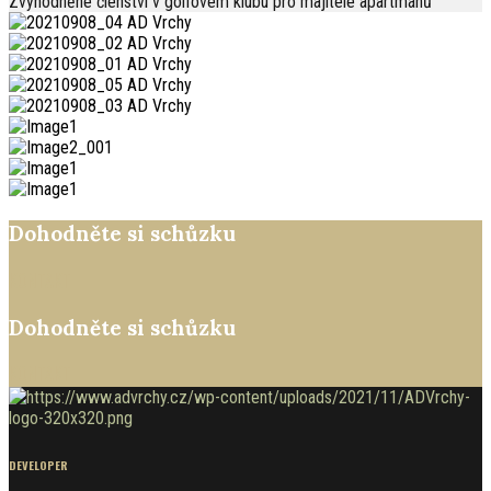
Zvýhodněné členství v golfovém klubu pro majitele apartmánů
Dohodněte si schůzku
KONTAKT
Dohodněte si schůzku
KONTAKT
DEVELOPER