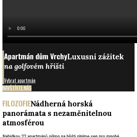
Apartmán dům Vrchy
Luxusní zážitek
na golfovém hřišti
Vybrat apartmán
NAVŠTÍVTE NÁS
FILOZOFIE
Nádherná horská
panorámata s nezaměnitelnou
atmosférou
Nabídkou 22 apartmánů přímo na hřišti plníme sen pro mnohé