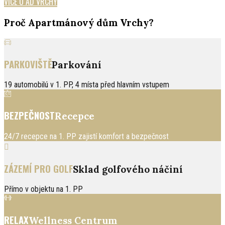
VÍCE O AD VRCHY
Proč Apartmánový dům Vrchy?
PARKOVIŠTĚ
Parkování
19 automobilú v 1. PP, 4 místa před hlavním vstupem
BEZPEČNOST
Recepce
24/7 recepce na 1. PP zajistí komfort a bezpečnost
ZÁZEMÍ PRO GOLF
Sklad golfového náčiní
Přímo v objektu na 1. PP
RELAX
Wellness Centrum