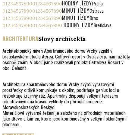
HODINY JÍZDY
0
1
2
3
4
5
6
7
8
9
0
0
1
2
3
4
5
6
7
8
9
0
Praha
MINUT JÍZDY
0
1
2
3
4
5
6
7
8
9
0
0
1
2
3
4
5
6
7
8
9
0
Ostrava
MINUT JÍZDY
0
1
2
3
4
5
6
7
8
9
0
0
1
2
3
4
5
6
7
8
9
0
Brno
HODINY JÍZDY
0
1
2
3
4
5
6
7
8
9
0
0
1
2
3
4
5
6
7
8
9
0
Bratislava
ARCHITEKTURA
Slovy architekta
Architektonický návrh Apartmánového domu Vrchy vznikl v
bratislavském studiu Acrea. Golfový resort v Ostravici je nám už léta
osobně znám. V okolí jsme realizovali projekt Cattaleya Resort v
obci Čeladná.
Architektura apartmánového domu Vrchy svými výrazovými
prostředky citlivě komunikuje s okolím, podtrhuje genius loci a
respektuje krajinný ráz. Apartmány disponují velkými terasami
orientovanými na krásné výhledy do přírodní scenérie
Moravskoslezských Beskyd.
Materiálové výtvarné řešení je založeno na přírodních materiálech
jako dřevo a kámen, které jsou kombinovány s velkými skleněnými
plochami.