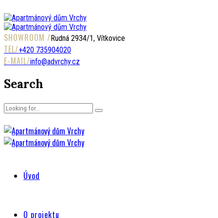
SHOWROOM /
Rudná 2934/1, Vítkovice
TEL/
+420 735904020
E-MAIL/
info@advrchy.cz
Search
Úvod
O projektu