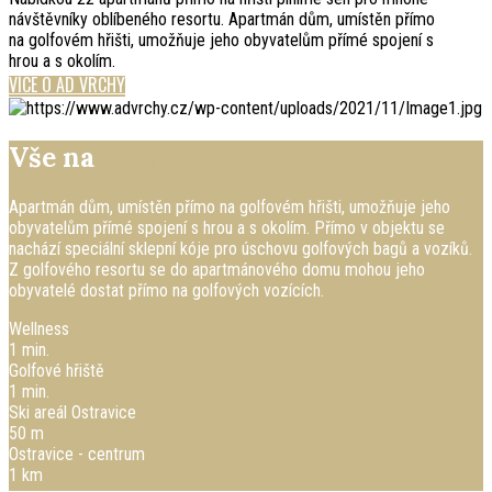
návštěvníky oblíbeného resortu. Apartmán dům, umístěn přímo
na golfovém hřišti, umožňuje jeho obyvatelům přímé spojení s
hrou a s okolím.
VÍCE O AD VRCHY
Vše na
dosah
Apartmán dům, umístěn přímo na golfovém hřišti, umožňuje jeho
obyvatelům přímé spojení s hrou a s okolím. Přímo v objektu se
nachází speciální sklepní kóje pro úschovu golfových bagů a vozíků.
Z golfového resortu se do apartmánového domu mohou jeho
obyvatelé dostat přímo na golfových vozících.
Wellness
1 min.
Golfové hřiště
1 min.
Ski areál Ostravice
50 m
Ostravice - centrum
1 km